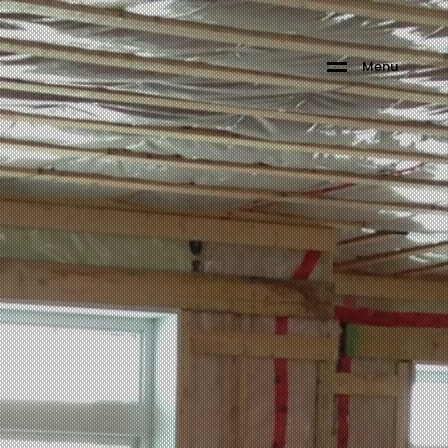
M
e
n
u