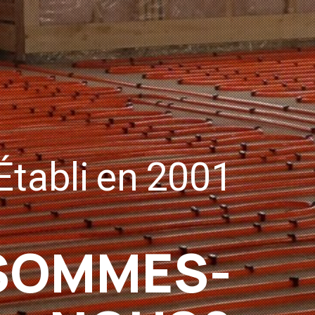
É
t
a
b
l
i
e
n
2
0
0
1
 SOMMES-