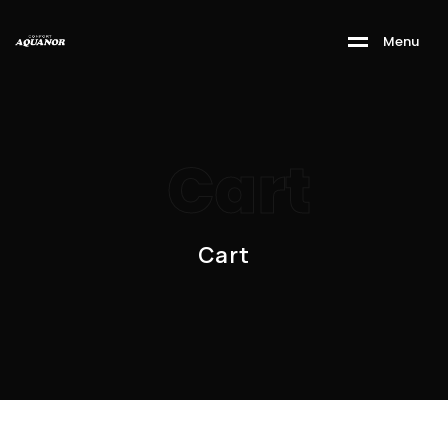
M
e
n
u
Cart
Cart