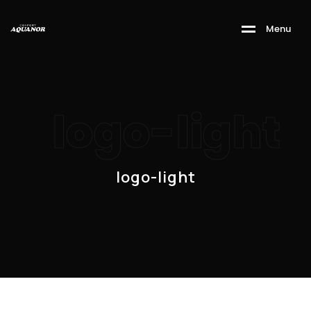
M
e
n
u
logo-light
logo-light