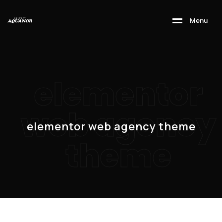
M
e
n
u
elementor
web agency
elementor web agency theme
theme