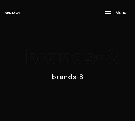
M
e
n
u
brands-8
brands-8