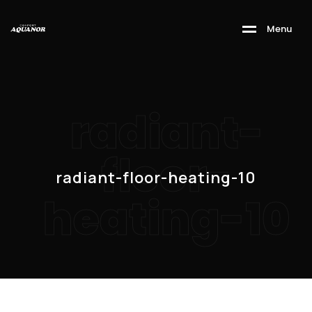
M
e
n
u
radiant-
floor-
radiant-floor-heating-10
heating-10