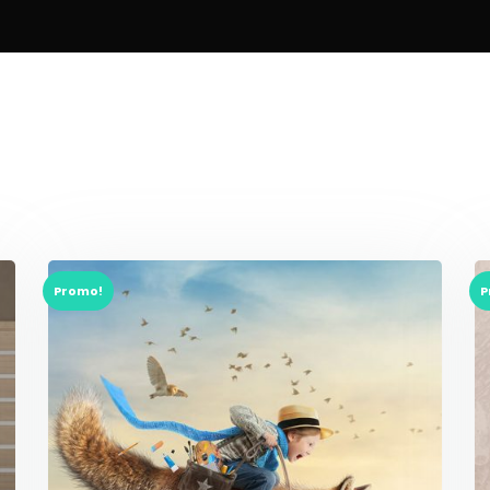
Promo!
P