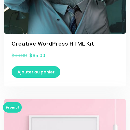
Creative WordPress HTML Kit
$
66.00
$
65.00
Ajouter au panier
Promo!