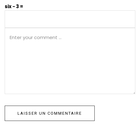
six − 3 =