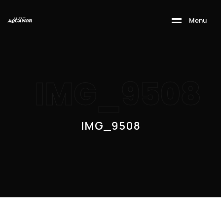
M
e
n
u
IMG_9508
IMG_9508