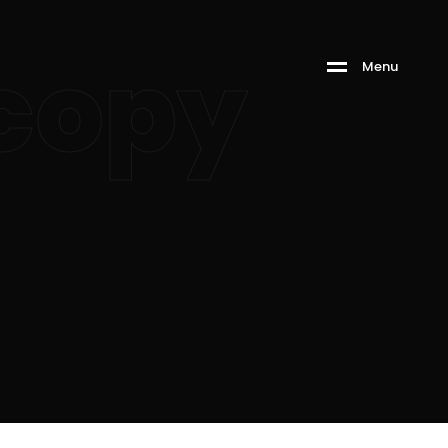
copy
M
e
n
u