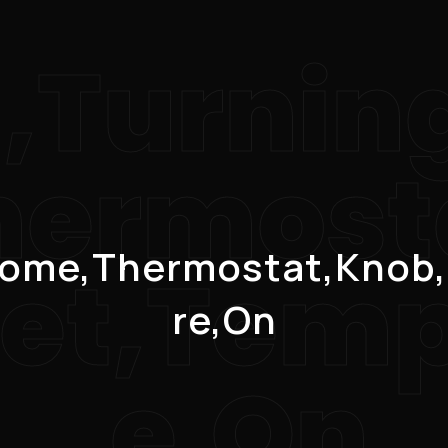
,Turnin
hermost
Home,Thermostat,Knob,
Set,Tem
re,On
e,On