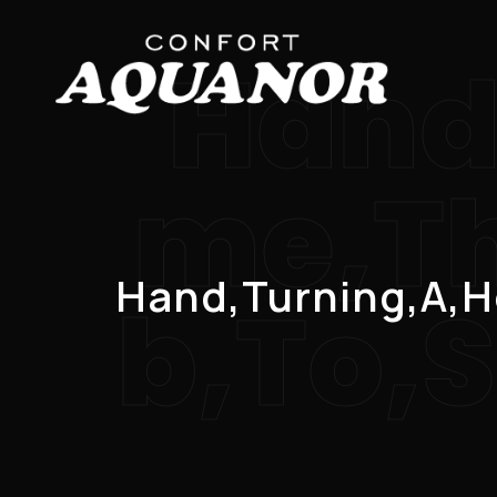
Hand
me,T
Hand,Turning,A,
b,To,